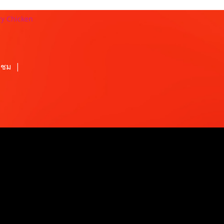
y Chicken
้าชม
|