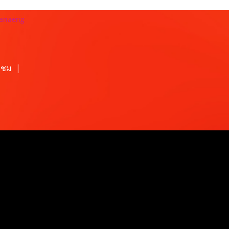
Panaeng
้าชม
|