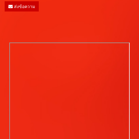
ส่งข้อความ