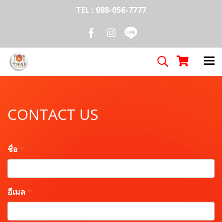
TEL : 088-056-7777
CONTACT US
ชื่อ
*
อีเมล
*