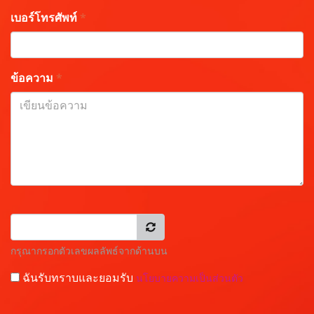
เบอร์โทรศัพท์
*
ข้อความ
*
กรุณากรอกตัวเลขผลลัพธ์จากด้านบน
ฉันรับทราบและยอมรับ
นโยบายความเป็นส่วนตัว