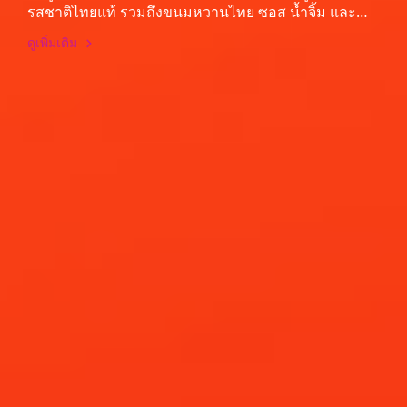
รสชาติไทยแท้ รวมถึงขนมหวานไทย ซอส น้ำจิ้ม และ
เครื่องปรุงรสสำหรับอาหารไทย เพื่อผลักดัน Soft Power
ดูเพิ่มเติม
ด้านอาหารไทย ด้วยการมอบตราสัญลักษณ์ Thai
SELECT ในงาน THAIFEX ANUGA ASIA 2024 เพื่อตอกย้ำ
ความเป็นเลิศของผู้ประกอบการไทย และยกระดับธุรกิจ
ไปสู่ตลาดโลกได้อย่างมีประสิทธิภาพและเข้มแข็ง