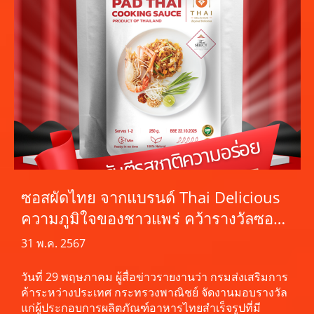
ซอสผัดไทย จากแบรนด์ Thai Delicious
ความภูมิใจของชาวแพร่ คว้ารางวัลซอสที่
ดีที่สุดและอร่อยที่สุดแห่งปี จาก DITP ใน
31 พ.ค. 2567
งาน THAIFEX ANUGA ASIA 2024
วันที่ 29 พฤษภาคม ผู้สื่อข่าวรายงานว่า กรมส่งเสริมการ
ค้าระหว่างประเทศ กระทรวงพาณิชย์ จัดงานมอบรางวัล
แก่ผู้ประกอบการผลิตภัณฑ์อาหารไทยสำเร็จรูปที่มี