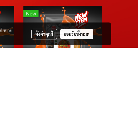
New
นโยบาย
ตั้งค่าคุกกี้
ยอมรับทั้งหมด
D.I.Y ต้มยำกุ้งน้ำข้น เห็ดเพาะ
D.I.Y แกงแดงเห็ดเพาะ