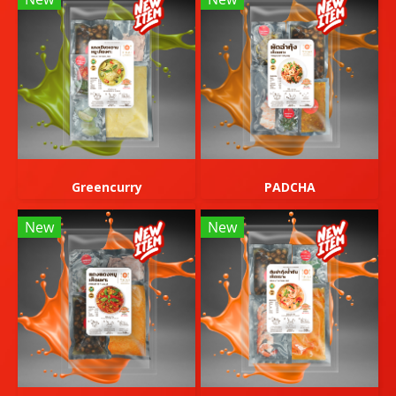
Greencurry
PADCHA
New
New