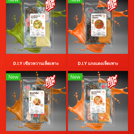
D.I.Y เขียวหวานเห็ดเพาะ
D.I.Y แกงแดงเห็ดเพาะ
New
New