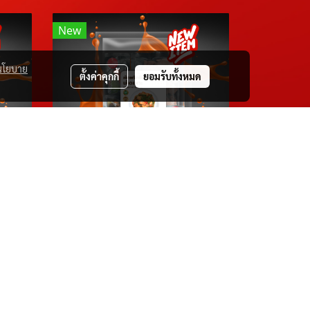
New
นโยบาย
ตั้งค่าคุกกี้
ยอมรับทั้งหมด
D.I.Y ต้มยำกุ้งน้ำข้น เห็ดเพาะ
D.I.Y ผัดพริกขิงหมูเห็ดเพาะ