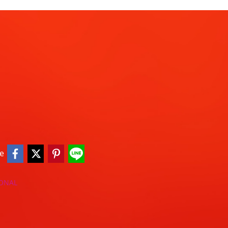
e
IONAL