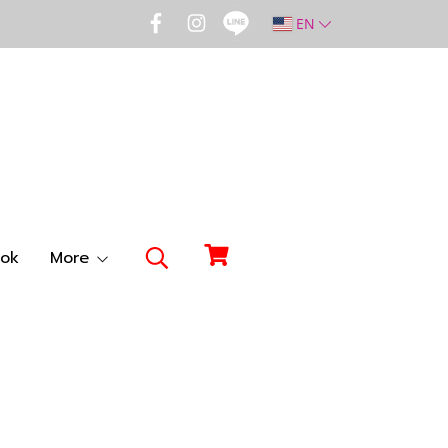
EN
ok
More