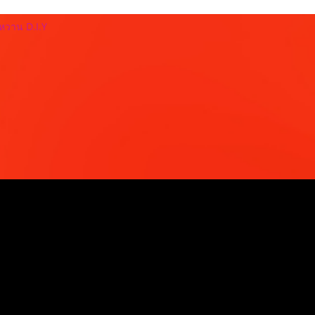
วหวาน D.I.Y